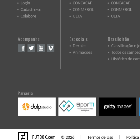
Login
CONCACAF
CONCACAF
Cadastre-se
CONMEBOL
CONMEBOL
Colabore
UEFA
UEFA
Acompanhe
Especiais
Brasileirão
Derbies
Classificação e j
Animações
Todos os campe
Histórico do ca
Parceria
FUTBOX.com
© 2026 |
Termos de Uso
|
Política