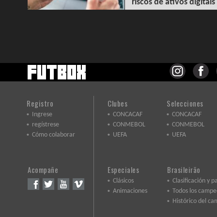
riscos de ativos digitais
Registro
Clubes
Selecciones
Ingrese
CONCACAF
CONCACAF
regístrese
CONMEBOL
CONMEBOL
Cómo colaborar
UEFA
UEFA
Acompañe
Especiales
Brasileirão
Clásicos
Clasificación y p
Animaciones
Todos los camp
Histórico del c