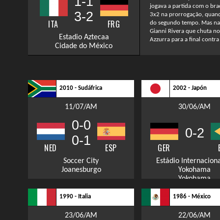
1-1
jogava a partida com o br
3-2
3x2 na prorrogação, quand
ITA
FRG
do segundo tempo. Mas na 
Gianni Rivera que chuta no
Estadio Aztecaa
Azzurra para a final contra 
Cidade do México
2010 - Sudáfrica
2002 - Japón
11/07/AM
30/06/AM
0-0
0-2
0-1
NED
ESP
GER
Soccer City
Estádio Internacion
Joanesburgo
Yokohama
Yokohama
1990 - Italia
1986 - México
23/06/AM
22/06/AM