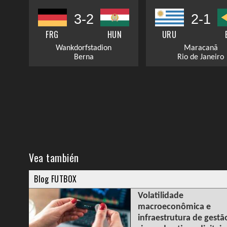
3-2
2-1
FRG
HUN
URU
Wankdorfstadion
Maracanã
Berna
Rio de Janeiro
Vea también
Blog FUTBOX
Volatilidade
macroeconômica e
infraestrutura de gestã