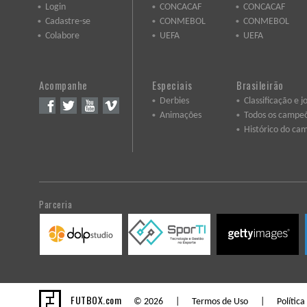
Login
CONCACAF
CONCACAF
Cadastre-se
CONMEBOL
CONMEBOL
Colabore
UEFA
UEFA
Acompanhe
Especiais
Brasileirão
Derbies
Classificação e j
Animações
Todos os campe
Histórico do ca
Parceria
FUTBOX.com
© 2026 |
Termos de Uso
|
Política