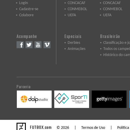
Login
CONCACAF
CONCACAF
Cadastre-se
CONMEBOL
CONMEBOL
Colabore
UEFA
UEFA
Acompanhe
Especiais
Brasileirão
Derbies
Classificação e j
Animações
Todos os campe
Histórico do ca
Parceria
FUTBOX.com
© 2026 |
Termos de Uso
|
Política