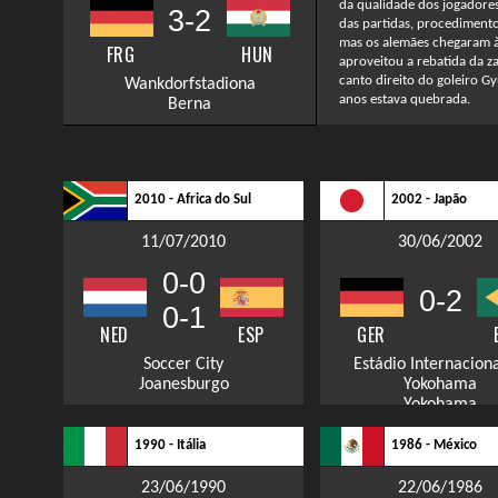
da qualidade dos jogadores
3-2
das partidas, procedimento
mas os alemães chegaram à
FRG
HUN
aproveitou a rebatida da z
canto direito do goleiro G
Wankdorfstadiona
anos estava quebrada.
Berna
2010 - Africa do Sul
2002 - Japão
11/07/2010
30/06/2002
0-0
0-2
0-1
NED
ESP
GER
Soccer City
Estádio Internacion
Joanesburgo
Yokohama
Yokohama
1990 - Itália
1986 - México
23/06/1990
22/06/1986