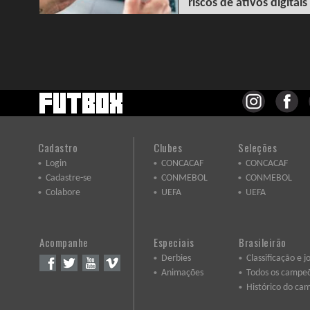
riscos de ativos digitais
Cadastro
Clubes
Seleções
Login
CONCACAF
CONCACAF
Cadastre-se
CONMEBOL
CONMEBOL
Colabore
UEFA
UEFA
Acompanhe
Especiais
Brasileirão
Derbies
Classificação e j
Animações
Todos os campe
Histórico do ca