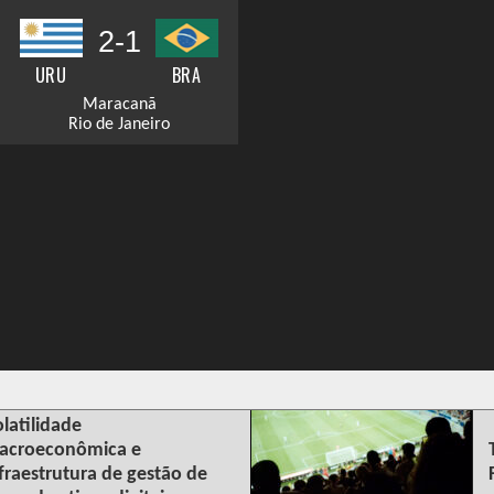
2-1
URU
BRA
Maracanã
Rio de Janeiro
latilidade
acroeconômica e
fraestrutura de gestão de