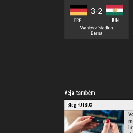
3-2
FRG
HUN
Wankdorfstadion
Berna
Veja também
Blog FUTBOX
Vo
m
in