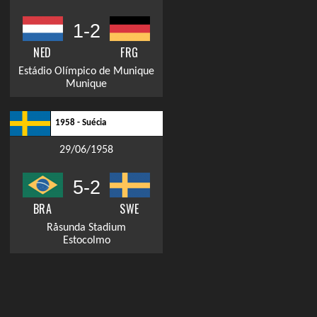
1-2
NED
FRG
Estádio Olímpico de Munique
Munique
1958 - Suécia
29/06/1958
5-2
BRA
SWE
Råsunda Stadium
Estocolmo