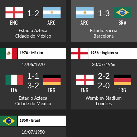
1-2
1-3
ENG
ARG
ARG
BRA
Estadio Azteca
Estádio Sarrià
Cidade do México
Barcelona
1970 - México
1966 - Inglaterra
17/06/1970
30/07/1966
1-1
2-2
3-2
2-0
ITA
FRG
ENG
FRG
Estadio Azteca
Wembley Stadium
Cidade do México
Londres
1950 - Brasil
16/07/1950