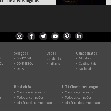
scos de ativos digitais
Seleções
Copas
Campeonatos
do Mundo
F
CONCACAF
Mundiais
OL
CONMEBOL
Continentais
Edições
UEFA
Nacionais
Brasileirão
UEFA Champions League
Classificação e jogos
Classificação e jogos
s
Todos os campeões
Todos os campeões
Histórico do campeonato
Histórico do campeonato