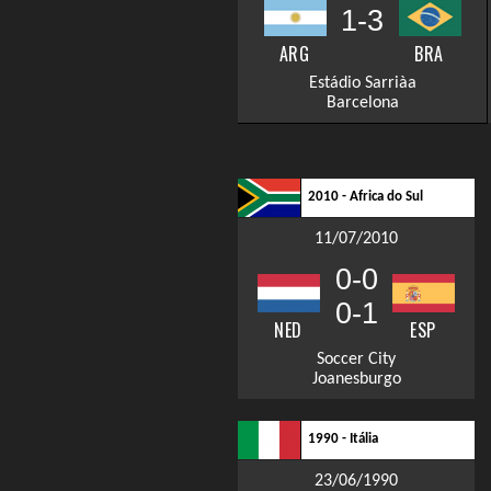
1-3
ARG
BRA
Estádio Sarriàa
Barcelona
2010 - Africa do Sul
11/07/2010
0-0
0-1
NED
ESP
Soccer City
Joanesburgo
1990 - Itália
23/06/1990