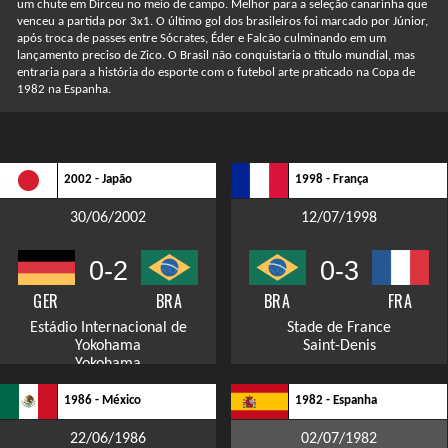
um chute em Dirceu no meio de campo. Melhor para a seleção canarinha que
venceu a partida por 3x1. O último gol dos brasileiros foi marcado por Júnior,
após troca de passes entre Sócrates, Éder e Falcão culminando em um
lançamento preciso de Zico. O Brasil não conquistaria o título mundial, mas
entraria para a história do esporte com o futebol arte praticado na Copa de
1982 na Espanha.
2002 - Japão
1998 - França
30/06/2002
12/07/1998
0-2
0-3
GER
BRA
BRA
FRA
Estádio Internacional de
Stade de France
Yokohama
Saint-Denis
Yokohama
1986 - México
1982 - Espanha
22/06/1986
02/07/1982