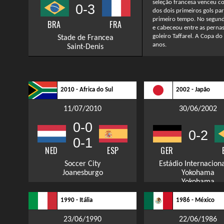
seleção francesa venceu co
0-3
dos dois primeiros gols pa
primeiro tempo. No segund
BRA
FRA
e cabeceou entre as pernas
goleiro Taffarel. A Copa 
Stade de Francea
anos.
Saint-Denis
2010 - Africa do Sul
2002 - Japão
11/07/2010
30/06/2002
0-0
0-2
0-1
NED
ESP
GER
Soccer City
Estádio Internacion
Joanesburgo
Yokohama
Yokohama
1990 - Itália
1986 - México
23/06/1990
22/06/1986