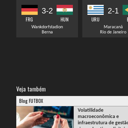
3-2
2-1
FRG
HUN
URU
Wankdorfstadion
Maracanã
Berna
Rio de Janeiro
Veja também
Blog FUTBOX
Volatilidade
macroeconômica e
infraestrutura de gestã