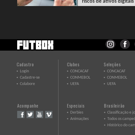
riscos de ativos digitais
Cadastro
Clubes
Seleções
Login
CONCACAF
CONCACAF
Cadastre-se
CONMEBOL
CONMEBOL
Colabore
UEFA
UEFA
Acompanhe
Especiais
Brasileirão
Derbies
Classificação e j
Animações
Todos os campe
Histórico do ca