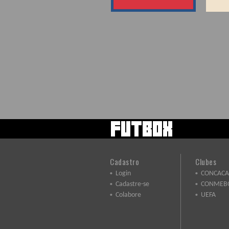
Cadastro
Clubes
Login
CONCACA
Cadastre-se
CONMEB
Colabore
UEFA