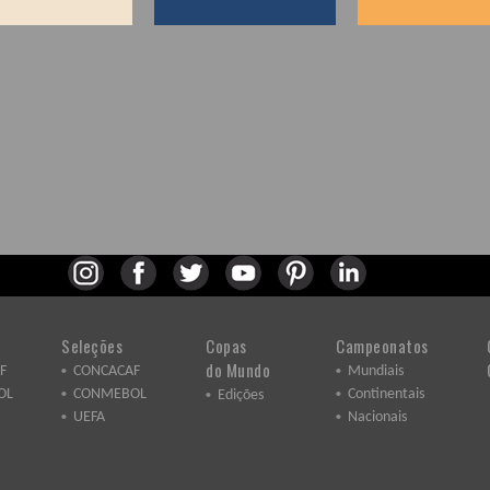
Seleções
Copas
Campeonatos
do Mundo
F
CONCACAF
Mundiais
OL
CONMEBOL
Continentais
Edições
UEFA
Nacionais