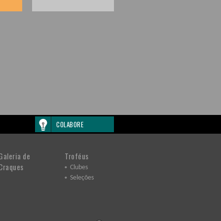
COLABORE
Galeria de
Troféus
Craques
Clubes
Seleções