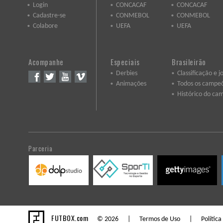
Login
CONCACAF
CONCACAF
Cadastre-se
CONMEBOL
CONMEBOL
Colabore
UEFA
UEFA
Acompanhe
Especiais
Brasileirão
Derbies
Classificação e j
Animações
Todos os campe
Histórico do ca
Parceria
FUTBOX.com
© 2026 |
Termos de Uso
|
Política