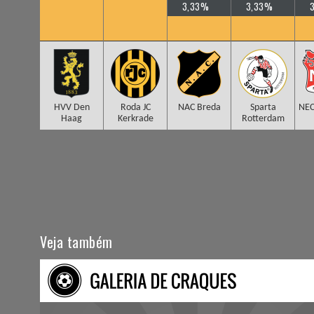
3,33%
3,33%
HVV Den
Roda JC
NAC Breda
Sparta
NEC
Haag
Kerkrade
Rotterdam
Veja também