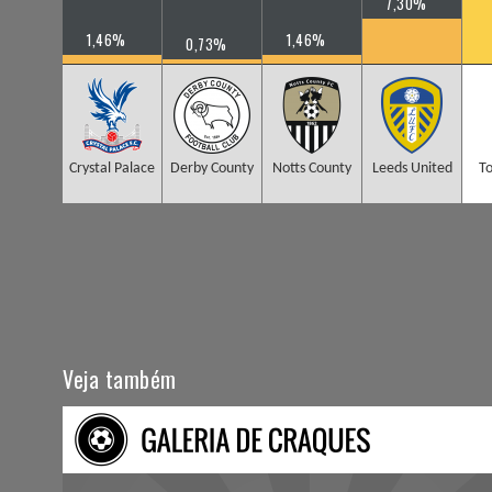
7,30%
1,46%
1,46%
0,73%
Crystal Palace
Derby County
Notts County
Leeds United
T
Veja também