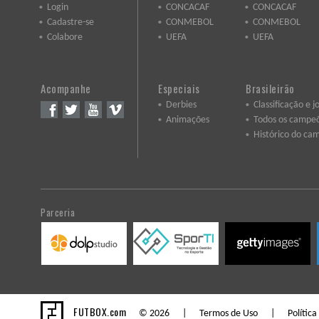
Login
CONCACAF
CONCACAF
Cadastre-se
CONMEBOL
CONMEBOL
Colabore
UEFA
UEFA
Acompanhe
Especiais
Brasileirão
Derbies
Classificação e j
Animações
Todos os campe
Histórico do ca
Parceria
FUTBOX.com
© 2026 |
Termos de Uso
|
Política