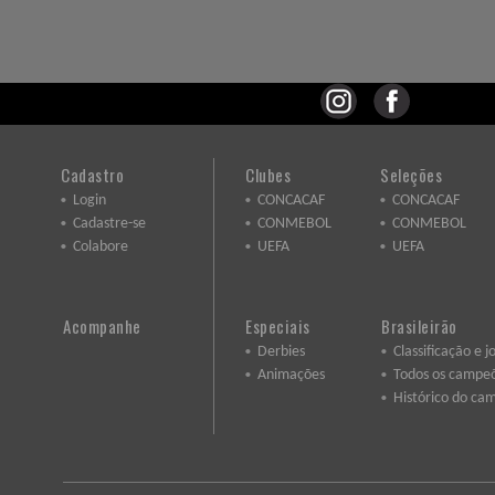
Cadastro
Clubes
Seleções
Login
CONCACAF
CONCACAF
Cadastre-se
CONMEBOL
CONMEBOL
Colabore
UEFA
UEFA
Acompanhe
Especiais
Brasileirão
Derbies
Classificação e j
Animações
Todos os campe
Histórico do ca