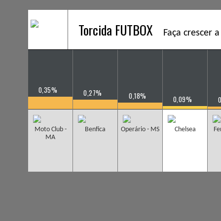
Torcida FUTBOX
Faça crescer a
0,35%
0,27%
0,18%
0,09%
Moto Club -
Benfica
Operário - MS
Chelsea
Fe
MA