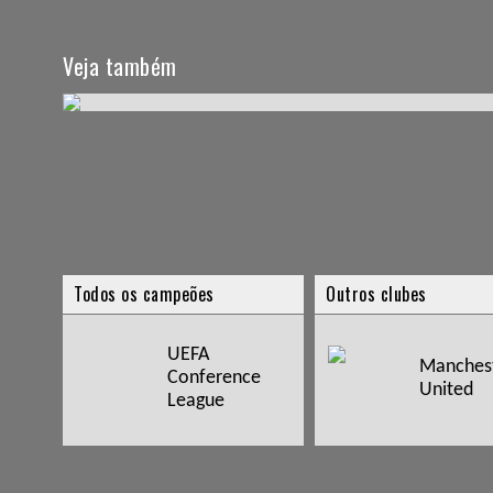
Veja também
Todos os campeões
Outros clubes
UEFA
Manches
Conference
United
League