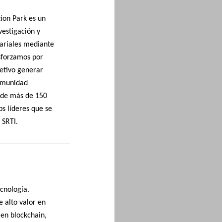
ion Park es un
vestigación y
sariales mediante
sforzamos por
etivo generar
comunidad
 de más de 150
s líderes que se
 SRTI.
cnología.
 alto valor en
en blockchain,