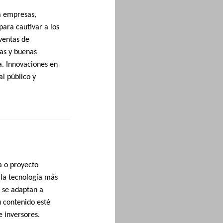
a empresas,
para cautivar a los
 ventas de
ias y buenas
. Innovaciones en
al público y
a o proyecto
la tecnología más
e se adaptan a
u contenido esté
e inversores.