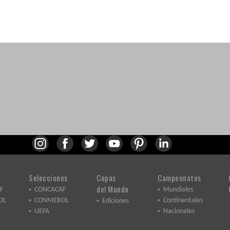
Selecciones
Copas
Campeonatos
del Mundo
F
CONCACAF
Mundiales
OL
CONMEBOL
Continentales
Ediciones
UEFA
Nacionales