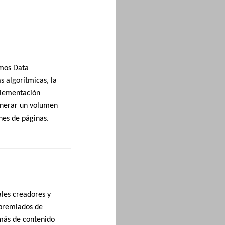
amos Data
s algorítmicas, la
mplementación
enerar un volumen
nes de páginas.
ales creadores y
 premiados de
emás de contenido