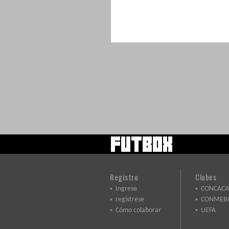
Registro
Clubes
Ingrese
CONCACA
regístrese
CONMEB
Cómo colaborar
UEFA