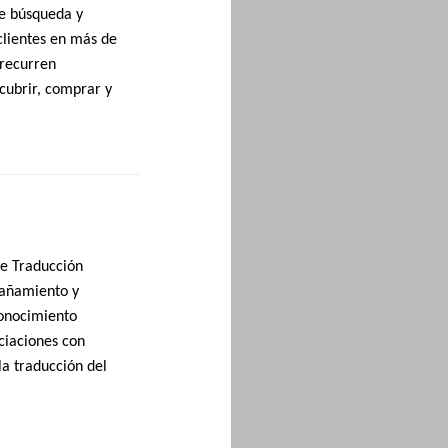
de búsqueda y
lientes en más de
 recurren
cubrir, comprar y
de Traducción
pañamiento y
conocimiento
ciaciones con
a traducción del