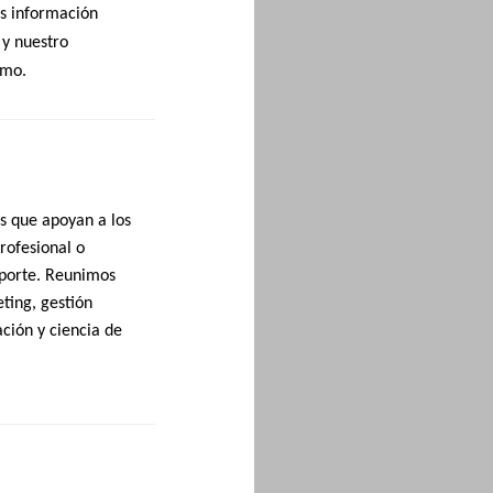
s información
 y nuestro
smo.
s que apoyan a los
rofesional o
eporte. Reunimos
ting, gestión
ción y ciencia de