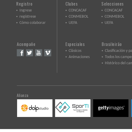
Registro
Clubes
Selecciones
Ingrese
CONCACAF
CONCACAF
regístrese
CONMEBOL
CONMEBOL
Cómo colaborar
UEFA
UEFA
Acompañe
Especiales
Brasileirão
Clásicos
Clasificación y p
Animaciones
Todos los camp
Histórico del c
Alianza