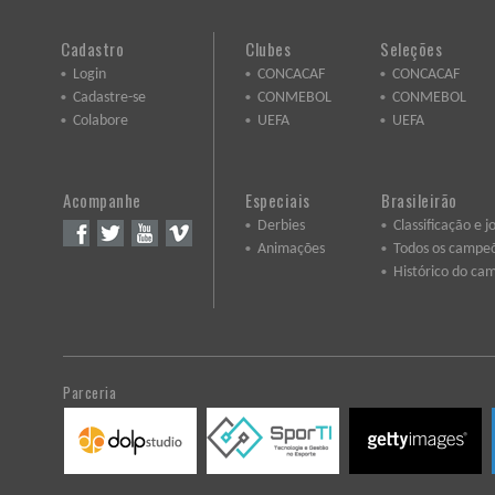
Cadastro
Clubes
Seleções
Login
CONCACAF
CONCACAF
Cadastre-se
CONMEBOL
CONMEBOL
Colabore
UEFA
UEFA
Acompanhe
Especiais
Brasileirão
Derbies
Classificação e j
Animações
Todos os campe
Histórico do ca
Parceria