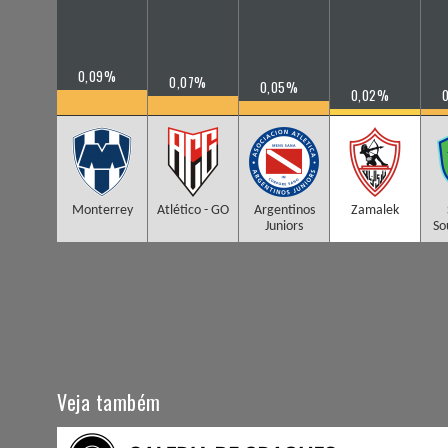
0,09%
0,07%
0,05%
0,02%
Monterrey
Atlético - GO
Argentinos
Zamalek
Juniors
So
Veja também