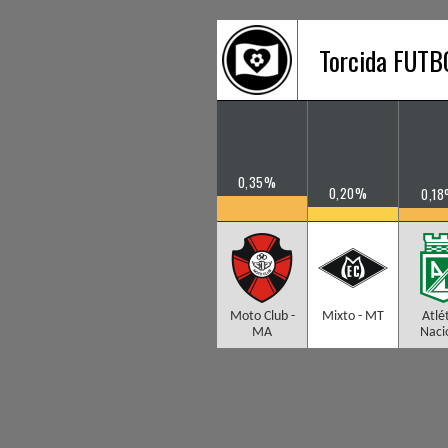
Torcida FUT
0,35%
0,20%
0,1
Moto Club -
Mixto - MT
Atlé
MA
Naci