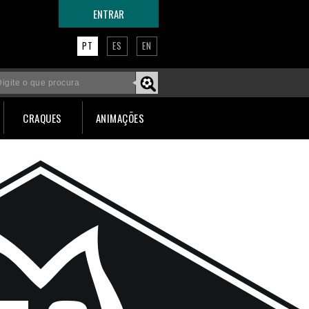
ENTRAR
PT
ES
EN
CRAQUES
ANIMAÇÕES
Faça um tour por esta página!