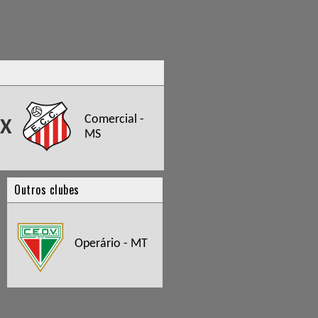
Comercial -
X
MS
Outros clubes
Operário - MT