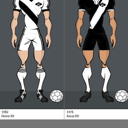
1982
1976
Home Kit
Away Kit