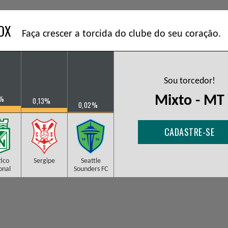
BOX
Faça crescer a torcida do clube do seu coração.
Sou torcedor!
Mixto - MT
8%
0,13%
0,02%
CADASTRE-SE
tico
Sergipe
Seattle
onal
Sounders FC