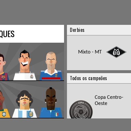
Derbies
Mixto - MT
Todos os campeões
Copa Centro-
Oeste