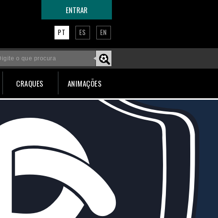
ENTRAR
PT
ES
EN
CRAQUES
ANIMAÇÕES
Faça um tour por esta página!