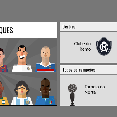
Derbies
Clube do
Remo
Todos os campeões
Torneio do
Norte