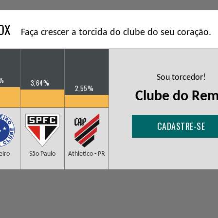
BOX
Faça crescer a torcida do clube do seu coração.
Sou torcedor!
3%
3,64%
2,55%
Clube do Re
CADASTRE-SE
eiro
São Paulo
Athletico - PR