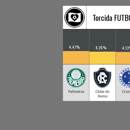
Torcida FUT
4,47%
4,26%
4,1
Palmeiras
Clube do
Cruz
Remo