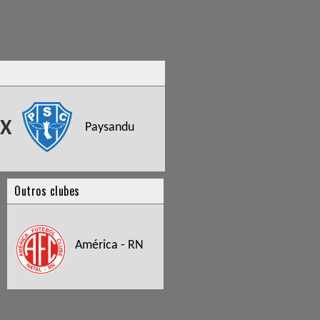
X
Paysandu
Outros clubes
América - RN