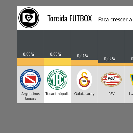
Torcida FUTBOX
Faça crescer a
0,05%
0,05%
0,04%
0,02%
Argentinos
Tocantinópolis
Galatasaray
PSV
L.
Juniors