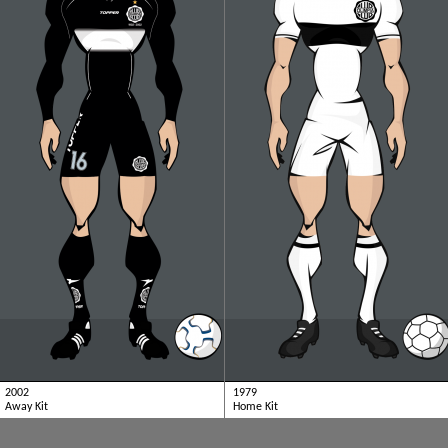
2002
1979
Away Kit
Home Kit