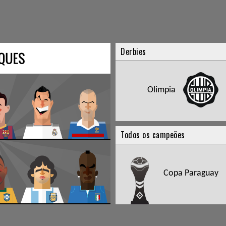
Derbies
Olimpia
Todos os campeões
Copa Paraguay