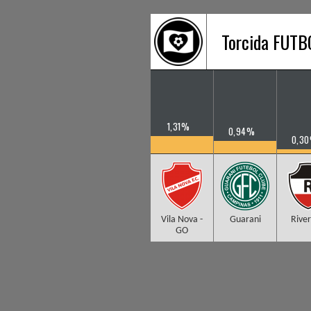
Torcida FUT
1,31%
0,94%
0,3
Vila Nova -
Guarani
River
GO