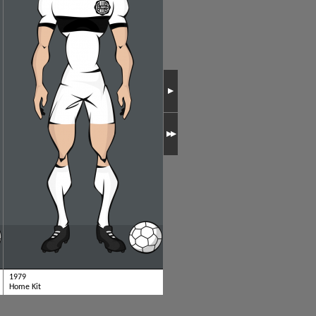
1979
1950
Home Kit
Home Kit