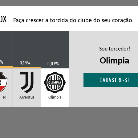
BOX
Faça crescer a torcida do clube do seu coração.
Sou torcedor!
Olimpia
0%
0,19%
0,07%
CADASTRE-SE
 - PI
Juventus
Olimpia