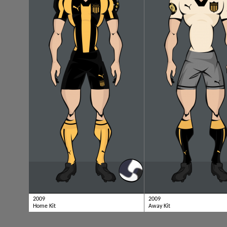
2009
2009
Home Kit
Away Kit