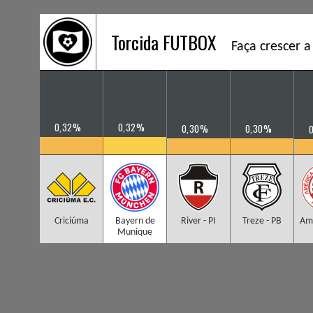
Torcida FUTBOX
Faça crescer a
0,32%
0,32%
0,30%
0,30%
Criciúma
Bayern de
River - PI
Treze - PB
Amé
Munique