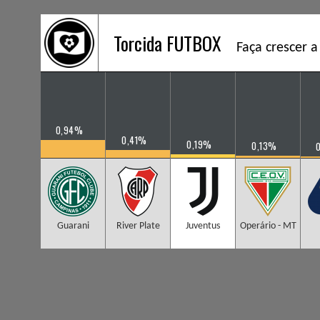
Torcida FUTBOX
Faça crescer a
0,94%
0,41%
0,19%
0,13%
Guarani
River Plate
Juventus
Operário - MT