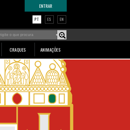
ENTRAR
PT
ES
EN
CRAQUES
ANIMAÇÕES
Faça um tour por esta página!