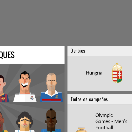
Derbies
Hungria
Todos os campeões
Olympic
Games - Men's
Football