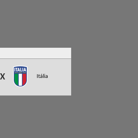
X
Itália