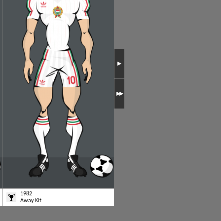
1982
1978
Away Kit
Home Kit