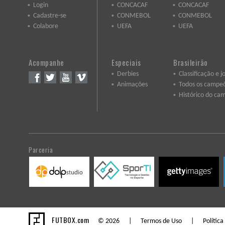
Login
CONCACAF
CONCACAF
Cadastre-se
CONMEBOL
CONMEBOL
Colabore
UEFA
UEFA
Acompanhe
Especiais
Brasileirão
Derbies
Classificação e j
Animações
Todos os campe
Histórico do ca
Parceria
FUTBOX.com
© 2026 |
Termos de Uso
|
Política