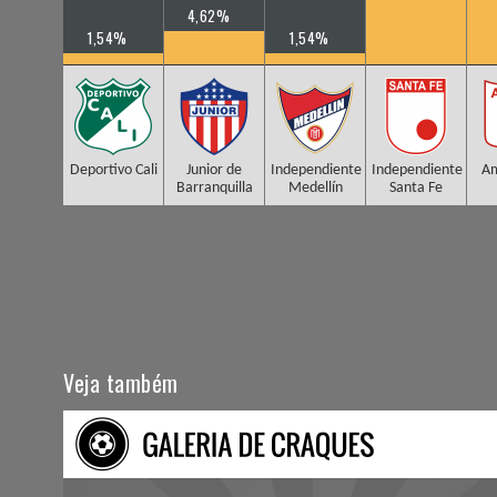
4,62%
1,54%
1,54%
Deportivo Cali
Junior de
Independiente
Independiente
Am
Barranquilla
Medellín
Santa Fe
Veja também