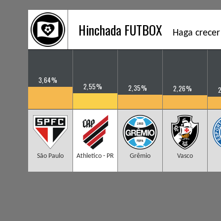
Hinchada FUTBOX
Haga crecer
3,64%
2,55%
2,35%
2,26%
São Paulo
Athletico - PR
Grêmio
Vasco