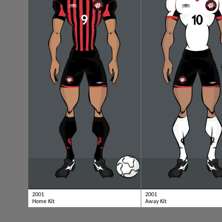
2001
2001
Home Kit
Away Kit