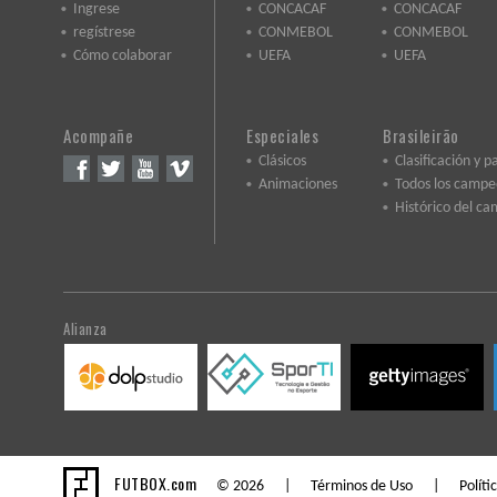
Ingrese
CONCACAF
CONCACAF
regístrese
CONMEBOL
CONMEBOL
Cómo colaborar
UEFA
UEFA
Acompañe
Especiales
Brasileirão
Clásicos
Clasificación y p
Animaciones
Todos los camp
Histórico del c
Alianza
FUTBOX.com
© 2026 |
Términos de Uso
|
Políti