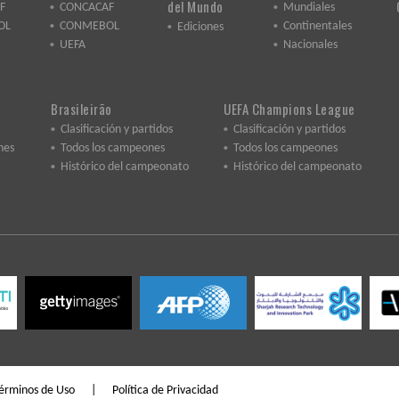
del Mundo
F
CONCACAF
Mundiales
OL
CONMEBOL
Continentales
Ediciones
UEFA
Nacionales
Brasileirão
UEFA Champions League
Clasificación y partidos
Clasificación y partidos
nes
Todos los campeones
Todos los campeones
Histórico del campeonato
Histórico del campeonato
érminos de Uso
|
Política de Privacidad