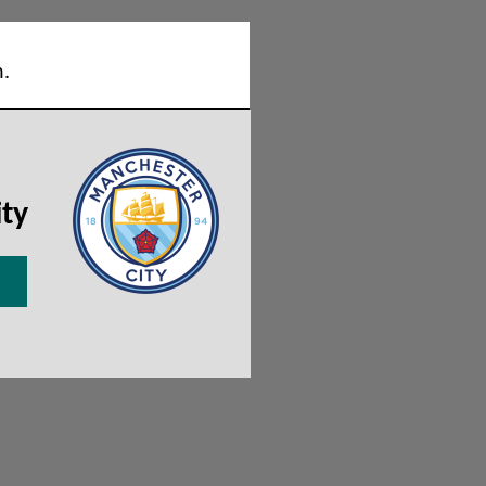
n.
ty