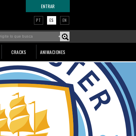
ENTRAR
PT
ES
EN
CRACKS
ANIMACIONES
Faça um tour por esta página!