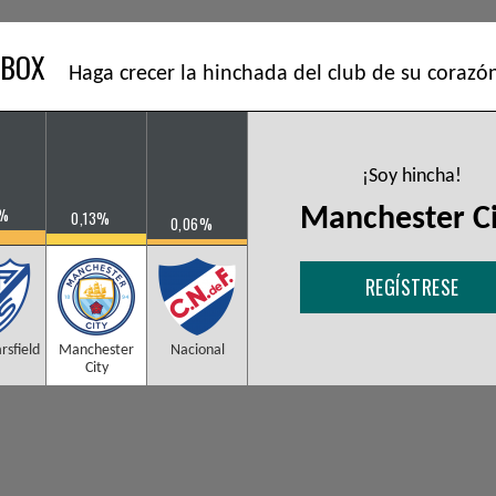
UTBOX
Haga crecer la hinchada del club de su corazó
¡Soy hincha!
Manchester Ci
6%
0,13%
0,06%
REGÍSTRESE
rsfield
Manchester
Nacional
City