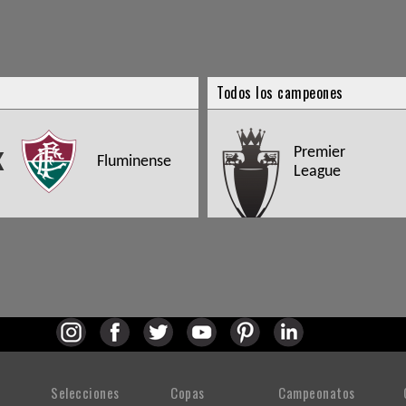
Todos los campeones
Premier
X
Fluminense
League
Selecciones
Copas
Campeonatos