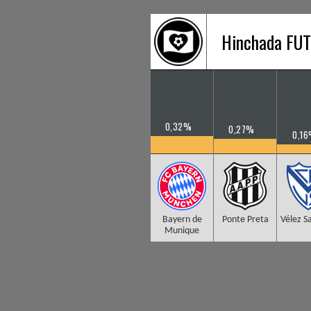
Hinchada F
0,32%
0,27%
0,1
Bayern de
Ponte Preta
Vélez Sa
Munique