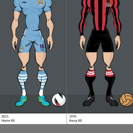
2011
1970
Home Kit
Away Kit