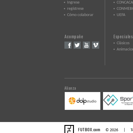
Ingrese
CONCACA
regístrese
CONMEB
Cómo colaborar
UEFA
Acompañe
Especiales
Clásicos
Animacio
Alianza
FUTBOX.com
© 2026 |
T