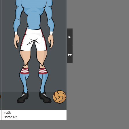
1968
1937
Home Kit
Home Kit