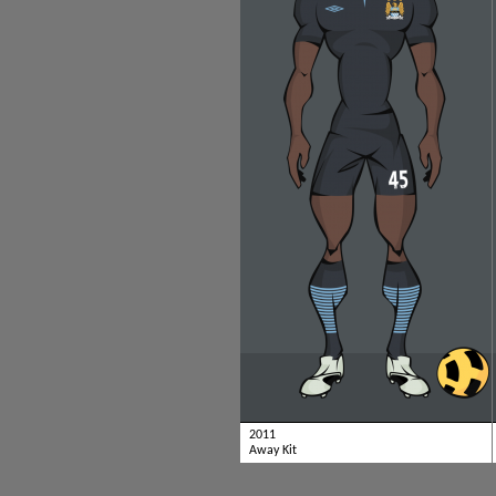
2011
Away Kit