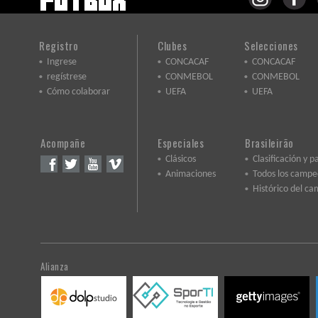
Registro
Clubes
Selecciones
Ingrese
CONCACAF
CONCACAF
regístrese
CONMEBOL
CONMEBOL
Cómo colaborar
UEFA
UEFA
Acompañe
Especiales
Brasileirão
Clásicos
Clasificación y p
Animaciones
Todos los camp
Histórico del c
Alianza