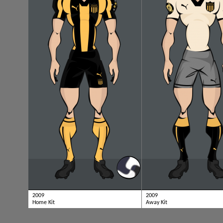
2009
2009
Home Kit
Away Kit