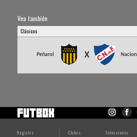
Vea también
Clásicos
X
Peñarol
Nacion
Registro
Clubes
Selecciones