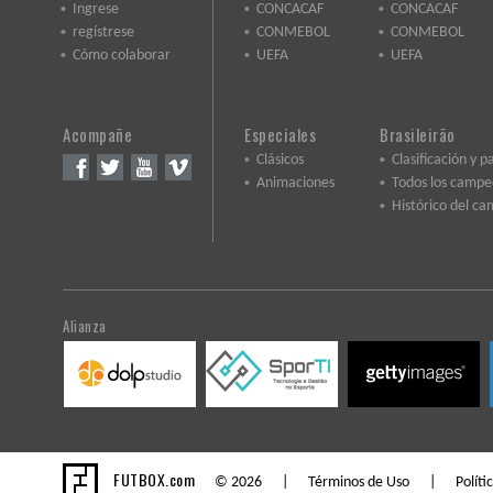
Ingrese
CONCACAF
CONCACAF
regístrese
CONMEBOL
CONMEBOL
Cómo colaborar
UEFA
UEFA
Acompañe
Especiales
Brasileirão
Clásicos
Clasificación y p
Animaciones
Todos los camp
Histórico del c
Alianza
FUTBOX.com
© 2026 |
Términos de Uso
|
Políti