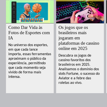
Como Dar Vida às
Os jogos que os
Fotos de Esportes com
brasileiros mais
IA
jogaram em
plataformas de cassino
No universo dos esportes,
online em 2025
em que cada lance
importa, essas ferramentas
Descubra os jogos de
aproximam o público da
cassino favoritos dos
experiência, permitindo
brasileiros em 2025.
que cada momento seja
Analisamos o domínio dos
vivido de forma mais
slots Fortune, o sucesso do
intensa.
Aviator e a febre das
roletas ao vivo.