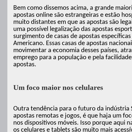
Bem como dissemos acima, a grande maiori
apostas online são estrangeiras e estão ho
muito distantes em que as apostas são leg
uma possível legalização das apostas esporti
surgimento de casas de apostas específicas 
Americano. Essas casas de apostas nacionai
movimentar a economia desses países, atra
emprego para a população e pela facilidade
apostas.
Um foco maior nos celulares
Outra tendência para o futuro da indústria
apostas remotas e jogos, é que haja um foc
nos dispositivos móveis. Isso porque aqui n
os celulares e tablets são muito mais acessí