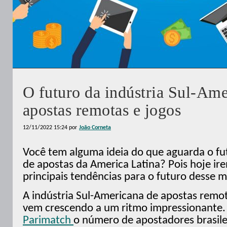
O futuro da indústria Sul-Ame
apostas remotas e jogos
12/11/2022 15:24
por
João Corneta
Você tem alguma ideia do que aguarda o fut
de apostas da America Latina? Pois hoje ire
principais tendências para o futuro desse 
A indústria Sul-Americana de apostas remot
vem crescendo a um ritmo impressionante.
Parimatch
o número de apostadores brasile