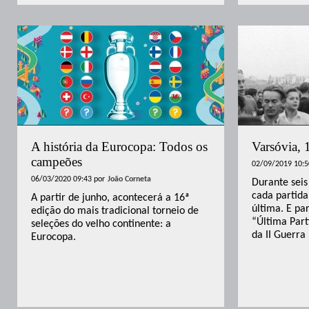
A história da Eurocopa: Todos os
Varsóvia, 
campeões
02/09/2019 10:5
06/03/2020 09:43
por
João Corneta
Durante seis
cada partida
A partir de junho, acontecerá a 16ª
última. E par
edição do mais tradicional torneio de
“Última Part
seleções do velho continente: a
da II Guerra
Eurocopa.