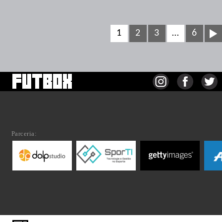
1
2
3
…
6
Parceria: