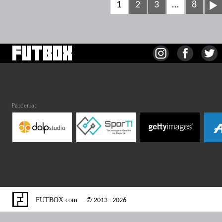
1
2
3
…
8
Parceria:
FUTBOX.com
© 2013 - 2026