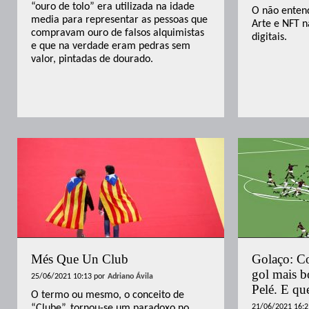
“ouro de tolo” era utilizada na idade
O não enten
media para representar as pessoas que
Arte e NFT n
compravam ouro de falsos alquimistas
digitais.
e que na verdade eram pedras sem
valor, pintadas de dourado.
Més Que Un Club
Golaço: Co
gol mais b
25/06/2021 10:13
por
Adriano Ávila
Pelé. E qu
O termo ou mesmo, o conceito de
“Clube”, tornou-se um paradoxo no
21/06/2021 16:2