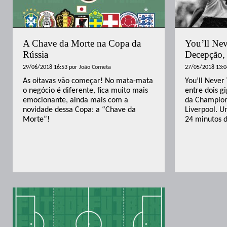
A Chave da Morte na Copa da
You’ll Nev
Rússia
Decepção, 
29/06/2018 16:53
por
João Corneta
27/05/2018 13:0
As oitavas vão começar! No mata-mata
You’ll Never
o negócio é diferente, fica muito mais
entre dois g
emocionante, ainda mais com a
da Champion
novidade dessa Copa: a “Chave da
Liverpool. U
Morte”!
24 minutos 