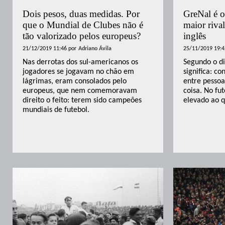
Dois pesos, duas medidas. Por
GreNal é o
que o Mundial de Clubes não é
maior riva
tão valorizado pelos europeus?
inglês
21/12/2019 11:46
por
Adriano Ávila
25/11/2019 19:4
Nas derrotas dos sul-americanos os
Segundo o di
jogadores se jogavam no chão em
significa: c
lágrimas, eram consolados pelo
entre pesso
europeus, que nem comemoravam
coisa. No fut
direito o feito: terem sido campeões
elevado ao 
mundiais de futebol.