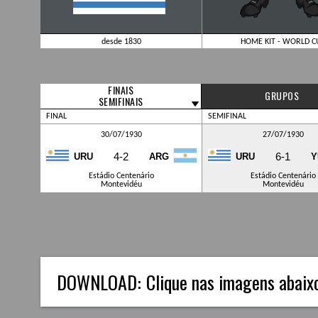
desde 1830
HOME KIT - WORLD C
FINAIS
GRUPOS
SEMIFINAIS
FINAL
SEMIFINAL
30/07/1930
27/07/1930
4-2
6-1
URU
ARG
URU
Y
Estádio Centenário
Estádio Centenário
Montevidéu
Montevidéu
DOWNLOAD:
Clique nas imagens abaixo