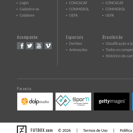
Login
CONCACAF
CONCACAF
Cadastre-se
CONMEBOL
CONMEBOL
Colabore
UEFA
UEFA
Acompanhe
Especiais
Brasileirão
Derbies
Classificação e j
Animações
Todos os campe
Histórico do ca
Parceria
FUTBOX.com
© 2026 |
Termos de Uso
|
Política