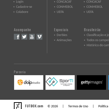
Login
CONCACAF
CONCACAF
Cadastre-se
CONMEBOL
CONMEBOL
Colabore
UEFA
UEFA
Acompanhe
Especiais
Brasileirão
Derbies
Classificação e j
Animações
Todos os campe
Histórico do ca
Parceria
FUTBOX.com
© 2026 |
Termos de Uso
|
Política