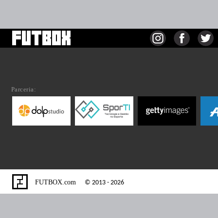
Parceria:
FUTBOX.com
© 2013 - 2026