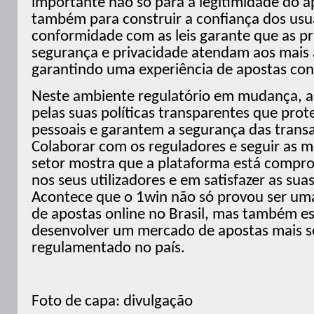
importante não só para a legitimidade do a
também para construir a confiança dos usuá
conformidade com as leis garante que as pr
segurança e privacidade atendam aos mais 
garantindo uma experiência de apostas conf
Neste ambiente regulatório em mudança, a
pelas suas políticas transparentes que pro
pessoais e garantem a segurança das transa
Colaborar com os reguladores e seguir as m
setor mostra que a plataforma está compr
nos seus utilizadores e em satisfazer as sua
Acontece que o 1win não só provou ser uma
de apostas online no Brasil, mas também e
desenvolver um mercado de apostas mais s
regulamentado no país.
Foto de capa: divulgação