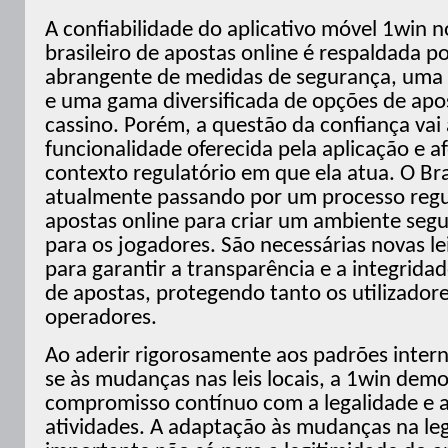
A confiabilidade do aplicativo móvel 1win 
brasileiro de apostas online é respaldada 
abrangente de medidas de segurança, uma 
e uma gama diversificada de opções de apos
cassino. Porém, a questão da confiança vai
funcionalidade oferecida pela aplicação e 
contexto regulatório em que ela atua. O Bra
atualmente passando por um processo regu
apostas online para criar um ambiente seg
para os jogadores. São necessárias novas l
para garantir a transparência e a integrida
de apostas, protegendo tanto os utilizador
operadores.
Ao aderir rigorosamente aos padrões intern
se às mudanças nas leis locais, a 1win dem
compromisso contínuo com a legalidade e a
atividades. A adaptação às mudanças na legi