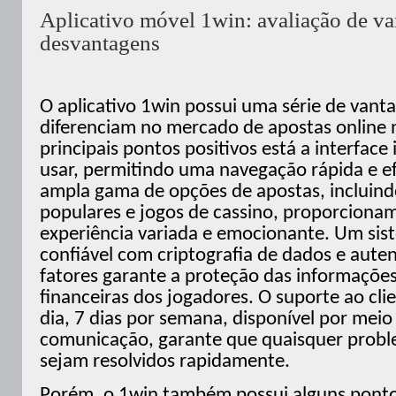
Aplicativo móvel 1win: avaliação de va
desvantagens
O aplicativo 1win possui uma série de vant
diferenciam no mercado de apostas online n
principais pontos positivos está a interface i
usar, permitindo uma navegação rápida e e
ampla gama de opções de apostas, incluind
populares e jogos de cassino, proporciona
experiência variada e emocionante. Um sis
confiável com criptografia de dados e auten
fatores garante a proteção das informações
financeiras dos jogadores. O suporte ao cli
dia, 7 dias por semana, disponível por meio
comunicação, garante que quaisquer probl
sejam resolvidos rapidamente.
Porém, o 1win também possui alguns pont