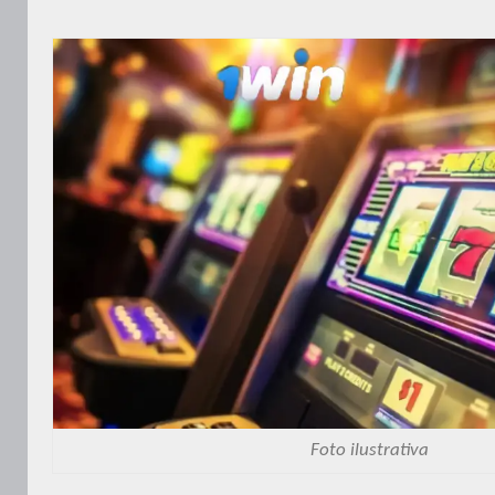
Foto ilustrativa