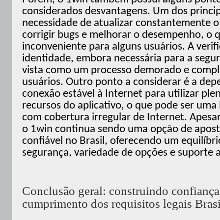
considerados desvantagens. Um dos princip
necessidade de atualizar constantemente o 
corrigir bugs e melhorar o desempenho, o 
inconveniente para alguns usuários. A verif
identidade, embora necessária para a segu
vista como um processo demorado e compl
usuários. Outro ponto a considerar é a de
conexão estável à Internet para utilizar pl
recursos do aplicativo, o que pode ser uma
com cobertura irregular de Internet. Apesa
o 1win continua sendo uma opção de aposta
confiável no Brasil, oferecendo um equilíbri
segurança, variedade de opções e suporte a
Conclusão geral: construindo confiança
cumprimento dos requisitos legais Brasi