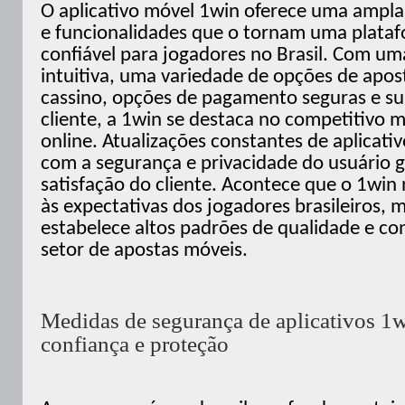
O aplicativo móvel 1win oferece uma ampla
e funcionalidades que o tornam uma plataf
confiável para jogadores no Brasil. Com um
intuitiva, uma variedade de opções de apos
cassino, opções de pagamento seguras e sup
cliente, a 1win se destaca no competitivo 
online. Atualizações constantes de aplicat
com a segurança e privacidade do usuário 
satisfação do cliente. Acontece que o 1win
às expectativas dos jogadores brasileiros,
estabelece altos padrões de qualidade e con
setor de apostas móveis.
Medidas de segurança de aplicativos 1w
confiança e proteção