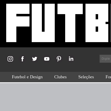
Futebol e Design
Clubes
Seleções
For