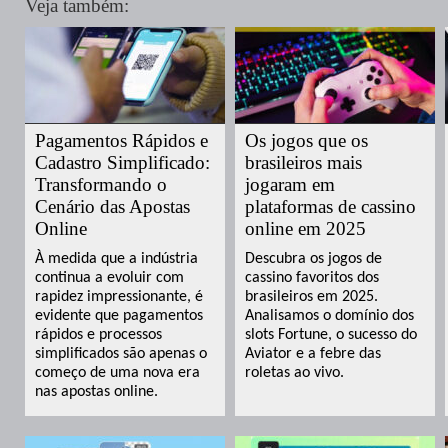
Veja também:
Pagamentos Rápidos e
Os jogos que os
Cadastro Simplificado:
brasileiros mais
Transformando o
jogaram em
Cenário das Apostas
plataformas de cassino
Online
online em 2025
À medida que a indústria
Descubra os jogos de
continua a evoluir com
cassino favoritos dos
rapidez impressionante, é
brasileiros em 2025.
evidente que pagamentos
Analisamos o domínio dos
rápidos e processos
slots Fortune, o sucesso do
simplificados são apenas o
Aviator e a febre das
começo de uma nova era
roletas ao vivo.
nas apostas online.