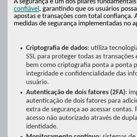
A segurança é um dos pilares fundamentai
confiável
, garantindo que os usuários poss
apostas e transações com total confiança. A
medidas de segurança implementadas no ap
Criptografia de dados
: utiliza tecnolog
SSL para proteger todas as transações 
bem como criptografia ponta a ponta p
integridade e confidencialidade das in
usuário.
Autenticação de dois fatores (2FA)
: i
autenticação de dois fatores para adi
extra de segurança ao acessar contas. 
acesso não autorizado através de dupla
identidade.
Monitoramento contínuo
: sistemas d