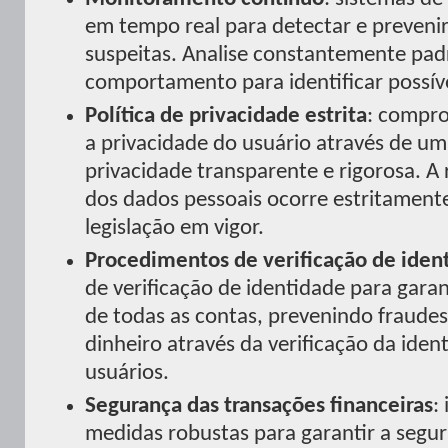
em tempo real para detectar e prevenir
suspeitas. Analise constantemente pad
comportamento para identificar possív
Política de privacidade estrita
: compro
a privacidade do usuário através de uma
privacidade transparente e rigorosa. A 
dos dados pessoais ocorre estritament
legislação em vigor.
Procedimentos de verificação de iden
de verificação de identidade para garan
de todas as contas, prevenindo fraude
dinheiro através da verificação da iden
usuários.
Segurança das transações financeiras
:
medidas robustas para garantir a segu