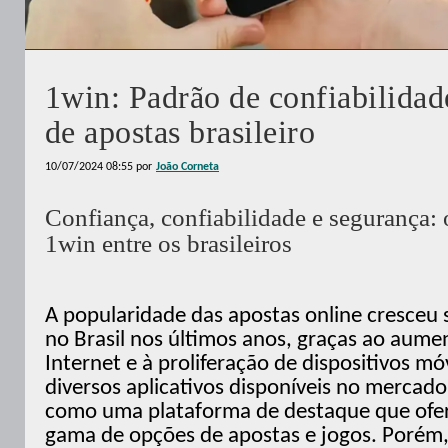
1win: Padrão de confiabilida
de apostas brasileiro
10/07/2024 08:55
por
João Corneta
Confiança, confiabilidade e segurança: 
1win entre os brasileiros
A popularidade das apostas online cresceu 
no Brasil nos últimos anos, graças ao aume
Internet e à proliferação de dispositivos mó
diversos aplicativos disponíveis no mercado
como uma plataforma de destaque que ofe
gama de opções de apostas e jogos. Poré