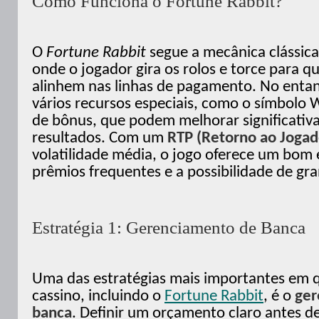
Como Funciona o Fortune Rabbit?
O
Fortune Rabbit
segue a mecânica clássica
onde o jogador gira os rolos e torce para q
alinhem nas linhas de pagamento. No entan
vários recursos especiais, como o símbolo 
de bônus, que podem melhorar significativ
resultados. Com um
RTP (Retorno ao Jogad
volatilidade média, o jogo oferece um bom e
prêmios frequentes e a possibilidade de gra
Estratégia 1: Gerenciamento de Banca
Uma das estratégias mais importantes em 
cassino, incluindo o
Fortune Rabbit
, é o
ger
banca
. Definir um orçamento claro antes d