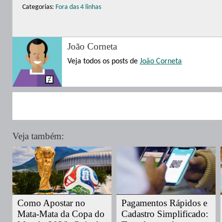
Categorias:
Fora das 4 linhas
João Corneta
Veja todos os posts de
João Corneta
Veja também:
Como Apostar no
Pagamentos Rápidos e
Mata-Mata da Copa do
Cadastro Simplificado: