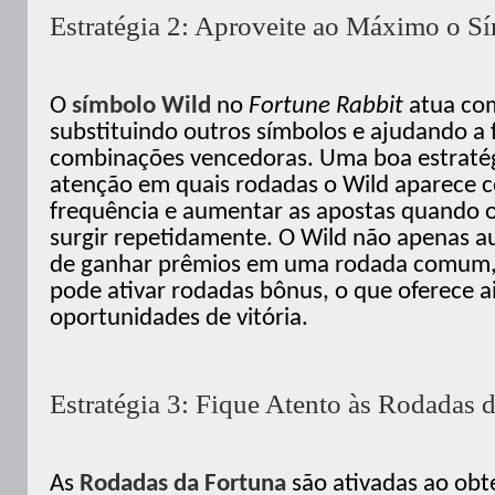
Estratégia 2: Aproveite ao Máximo o S
O
símbolo Wild
no
Fortune Rabbit
atua co
substituindo outros símbolos e ajudando a
combinações vencedoras. Uma boa estratég
atenção em quais rodadas o Wild aparece 
frequência e aumentar as apostas quando 
surgir repetidamente. O Wild não apenas 
de ganhar prêmios em uma rodada comum
pode ativar rodadas bônus, o que oferece a
oportunidades de vitória.
Estratégia 3: Fique Atento às Rodadas 
As
Rodadas da Fortuna
são ativadas ao obt