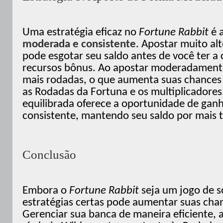
Uma estratégia eficaz no
Fortune Rabbit
é 
moderada e consistente
. Apostar muito al
pode esgotar seu saldo antes de você ter a 
recursos bônus. Ao apostar moderadamente
mais rodadas, o que aumenta suas chances d
as Rodadas da Fortuna e os multiplicadore
equilibrada oferece a oportunidade de gan
consistente, mantendo seu saldo por mais
Conclusão
Embora o
Fortune Rabbit
seja um jogo de so
estratégias certas pode aumentar suas cha
Gerenciar sua banca de maneira eficiente, 