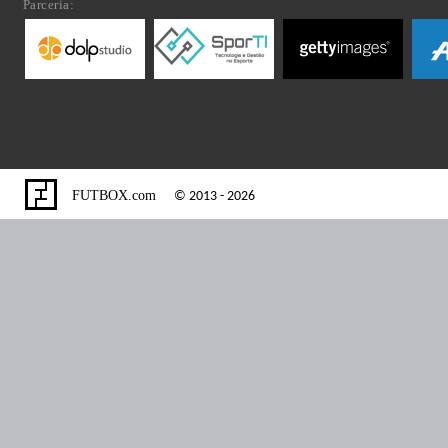
Parceria:
FUTBOX.com
© 2013 - 2026