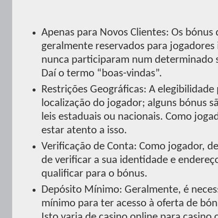
Apenas para Novos Clientes: Os bónus 
geralmente reservados para jogadores 
nunca participaram num determinado s
Daí o termo “boas-vindas”.
Restrições Geográficas: A elegibilidad
localização do jogador; alguns bónus sã
leis estaduais ou nacionais. Como jogad
estar atento a isso.
Verificação de Conta: Como jogador, de
de verificar a sua identidade e endereç
qualificar para o bónus.
Depósito Mínimo: Geralmente, é neces
mínimo para ter acesso à oferta de bón
Isto varia de casino online para casino 