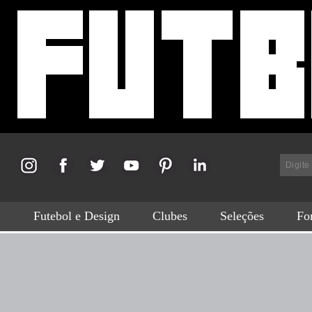
Futebol e Design
Clubes
Seleções
For