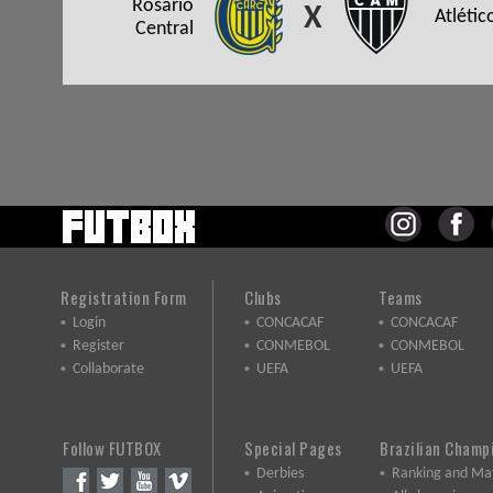
Rosario
X
Atlétic
Central
Registration Form
Clubs
Teams
Login
CONCACAF
CONCACAF
Register
CONMEBOL
CONMEBOL
Collaborate
UEFA
UEFA
Follow FUTBOX
Special Pages
Brazilian Champ
Derbies
Ranking and Ma