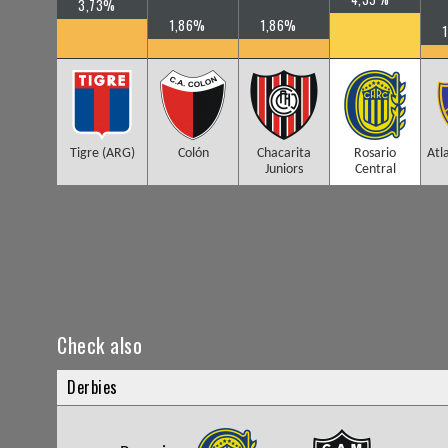
3,73%
1,86%
1,86%
Tigre (ARG)
Colón
Chacarita
Rosario
Atl
Juniors
Central
Check also
Derbies