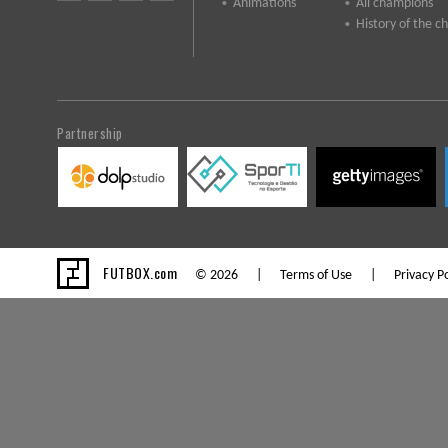
Animations
All champions
History of the 
Partnership
FUTBOX.com
© 2026 |
Terms of Use
|
Privacy Po