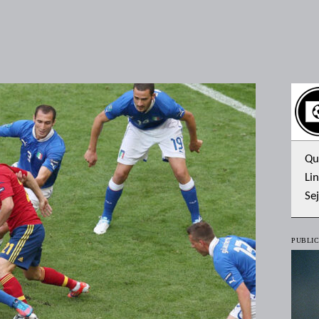
Qu
Lin
Se
PUBLIC