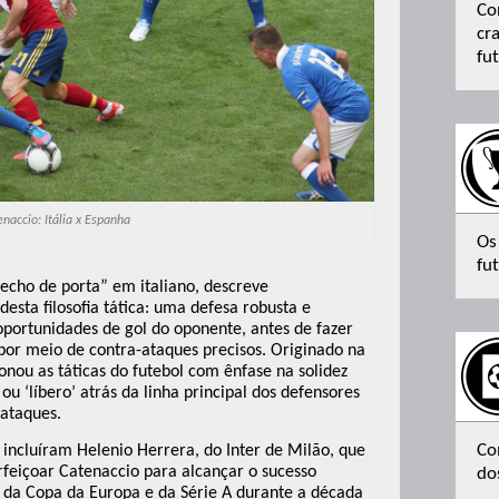
Co
cr
fu
enaccio: Itália x Espanha
Os
fut
echo de porta” em italiano, descreve
esta filosofia tática: uma defesa robusta e
oportunidades de gol do oponente, antes de fazer
por meio de contra-ataques precisos. Originado na
nou as táticas do futebol com ênfase na solidez
 ‘líbero’ atrás da linha principal dos defensores
-ataques.
Co
a incluíram Helenio Herrera, do Inter de Milão, que
feiçoar Catenaccio para alcançar o sucesso
do
los da Copa da Europa e da Série A durante a década