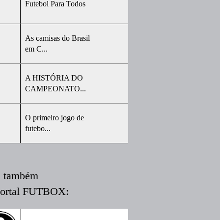
Futebol Para Todos
As camisas do Brasil
em C...
A HISTÓRIA DO
CAMPEONATO...
O primeiro jogo de
futebo...
a também
portal FUTBOX: