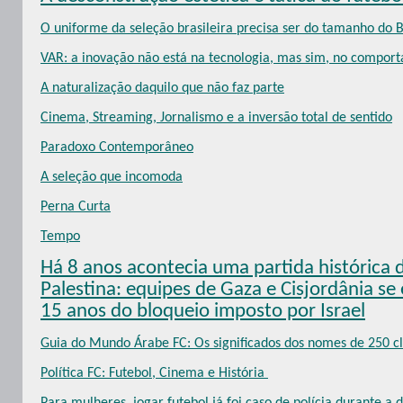
O uniforme da seleção brasileira precisa ser do tamanho do Br
VAR: a inovação não está na tecnologia, mas sim, no compor
A naturalização daquilo que não faz parte
Cinema, Streaming, Jornalismo e a inversão total de sentido
Paradoxo Contemporâneo
A seleção que incomoda
Perna Curta
Tempo
Há 8 anos acontecia uma partida histórica 
Palestina: equipes de Gaza e Cisjordânia s
15 anos do bloqueio imposto por Israel
Guia do Mundo Árabe FC: Os significados dos nomes de 250 cl
Política FC: Futebol, Cinema e História
Para mulheres, jogar futebol já foi caso de polícia durante a 