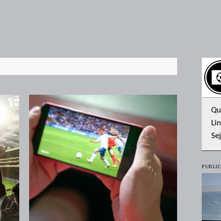
Qu
Lin
Se
PUBLIC