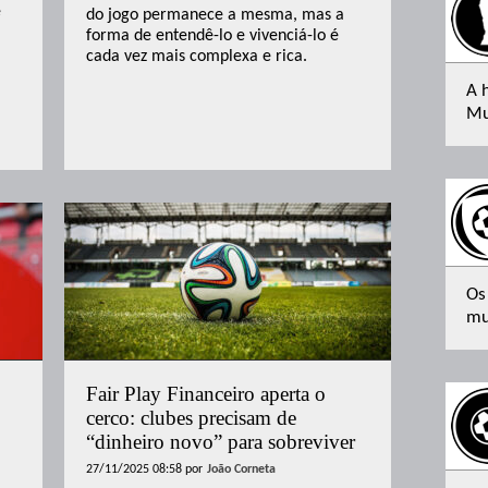
e
do jogo permanece a mesma, mas a
forma de entendê-lo e vivenciá-lo é
cada vez mais complexa e rica.
A 
Mu
Os
mu
Fair Play Financeiro aperta o
cerco: clubes precisam de
“dinheiro novo” para sobreviver
27/11/2025 08:58
por
João Corneta