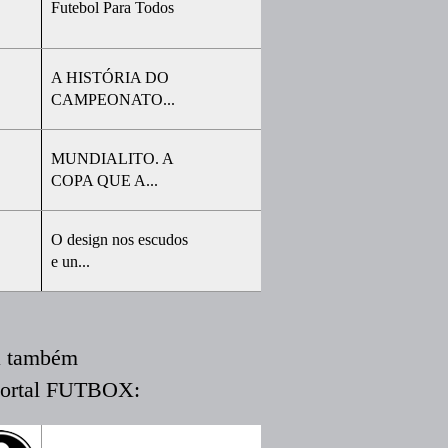
Futebol Para Todos
A HISTÓRIA DO
CAMPEONATO...
MUNDIALITO. A
COPA QUE A...
O design nos escudos
e un...
a também
portal FUTBOX: