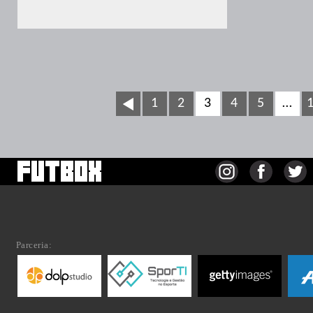
1
2
3
4
5
…
Parceria: