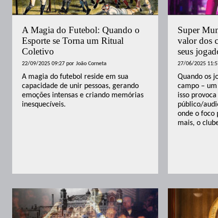
A Magia do Futebol: Quando o
Super Mund
Esporte se Torna um Ritual
valor dos 
Coletivo
seus joga
22/09/2025 09:27
por
João Corneta
27/06/2025 11:5
A magia do futebol reside em sua
Quando os j
capacidade de unir pessoas, gerando
campo – um 
emoções intensas e criando memórias
isso provoc
inesquecíveis.
público/audi
onde o foco 
mais, o club