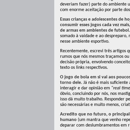
deveriam fazer) parte do ambiente u
com enorme aceitação por parte dos 
Essas crianças e adolescentes de ho
consumir esses jogos cada vez mais
de armas em ambientes de futebol
somado à vaidade e ao despreparo, m
nesse ambiente esportivo.
Recentemente, escrevi três artigos
rumos que nós mesmos traçamos ou s
decisão própria, envolvendo conceit
texto os links respectivos.
O jogo de bola em si vai aos pouco
torno dele.
Já não é mais suficiente 
interagir e dar opinião em
“real tim
óbvio, concluindo por nós, nos masti
isso dá muito trabalho. Responder p
são necessárias e muito menos, criat
Acredito que no futuro, o principal
humano
(um mantra que venho repet
deparar com deslumbramentos em rel