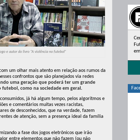
Ce
Fu
em
go e autor do livro “A violência no futebol”
 com um olhar mais atento em relação aos rumos da
nesses confrontos que são planejados via redes
ndo uma geração que poderá ter um grande
Fac
o futebol, como na sociedade em geral
.
 consumidos, já há algum tempo, pelos algoritmos e
iões e comentários muitas vezes racistas,
hares de desconhecidos, que na verdade, fazem
entes de atenção, sem a presença ideal da família
mizando a fase dos jogos eletrônicos que irão
valor entre elementos que não fazem (ou não