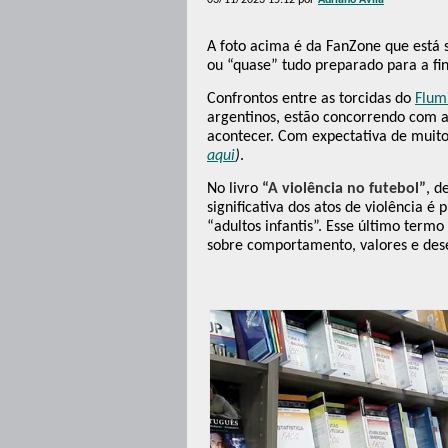
03/11/2023 15:12
por
Adriano Ávila
A foto acima é da FanZone que está
ou “quase” tudo preparado para a fi
Confrontos entre as torcidas do
Flum
argentinos, estão concorrendo com as
acontecer. Com expectativa de muitos
aqui
)
.
No livro
“A violência no futebol”
, d
significativa dos atos de violência é 
“adultos infantis”. Esse último ter
sobre comportamento, valores e desej