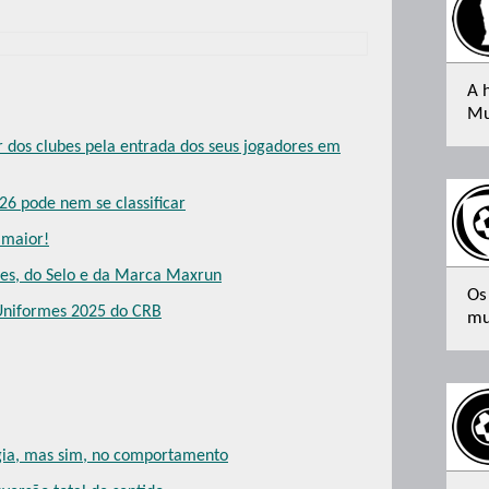
A 
Mu
r dos clubes pela entrada dos seus jogadores em
26 pode nem se classificar
 maior!
mes, do Selo e da Marca Maxrun
Os
 Uniformes 2025 do CRB
mu
ogia, mas sim, no comportamento