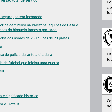
versão total de sentido
Co
cr
fu
: seguro, porém incômodo
órica de futebol na Palestina: equipes de Gaza e
anos do bloqueio imposto por Israel
ados dos nomes de 250 clubes de 23 países
ia
Os
aso de polícia durante a ditadura
fut
da de futebol que iniciou uma guerra
deu
e significado histórico
Co
da e Troféus
do