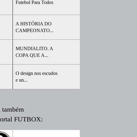
Futebol Para Todos
A HISTÓRIA DO
CAMPEONATO...
MUNDIALITO. A
COPA QUE A...
O design nos escudos
e un...
a também
portal FUTBOX: