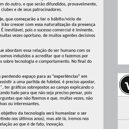
m do outro, e que serão difundidos, provavelmente,
clubes e de seus patrocinadores.
je, que começarão a ter o hábito/vício de
, irão crescer com essa naturalização da presença
. É inevitável, pois o sucesso comercial é iminente,
uitas vezes oportuno, de muitos agentes decisivos
 que abordam essa relação do ser humano com os
omos induzidos a acreditar que o fazemos por
os sobre tecnologia e comportamento. No final do
s perdendo espaço para as “experiências” em
assistir a uma partida de futebol, é preciso apostar,
e”
, ter gráficos sobrepostos ao campo explicando o
gando tudo para que não seja preciso pensar, pois
erguntas que não fizemos e que, muitas vezes, não
ivas ou interessantes.
 objetivo da tecnologia será humanizar o ser
indo nos últimos anos), mas até lá, iremos nos
ação ao que é de fato, inovação.