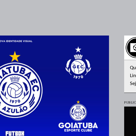
Qu
Lin
Se
PUBLIC