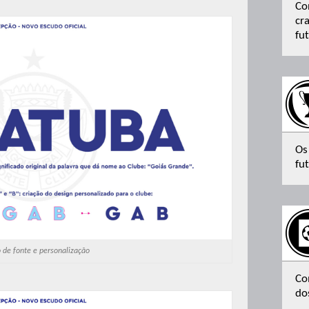
Co
cr
fu
Os
fut
 de fonte e personalização
Co
do