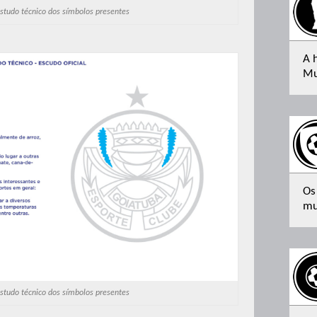
tudo técnico dos símbolos presentes
A 
Mu
Os
mu
tudo técnico dos símbolos presentes