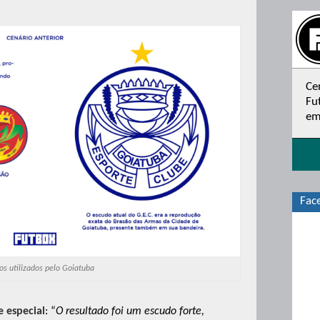
Ce
Fu
em
Fac
os utilizados pelo Goiatuba
 especial
: “
O resultado foi um escudo forte,