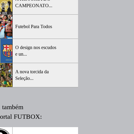
CAMPEONATO...
Futebol Para Todos
O design nos escudos
e un...
A nova torcida da
Seleção...
a também
portal FUTBOX: